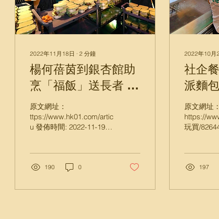
2022年11月18日
∙
2
分鐘
2022年10月
楊何蓓茵到銀杏館助
社企
烹「福飯」送長者 香
派麵包
港01
收入
原文網址：
原文網址
惠
ttps://www.hk01.com/article/838147?
https://w
u 發佈時間: 2022-11-19
玩買/826
公務員事務局局長楊何蓓
埗免費派麵
茵今日與同事到銀杏館參
低收入家庭
與烹製送給長者的「福
utm_sourc
飯」，炮製梅菜肉餅、蘿
190
0
發佈時間: 20
197
蔔牛腩及素韮黃炒蛋，送
飯同時還預備了長者接種
新冠疫苗資訊單張予有需
要人...