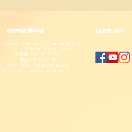
OFFICE 辦事處
​LINKS 連結
Address: Room 503, 5/F, Harvest Building,
29-35 Wing Kut St, Central
Tel 電話: +852 2810 9211
Fax 傳真: +852 2810 9377
​ Email 電郵:
info@gingkohouse.hk
web site 網址:
www.gingkohouse.hk