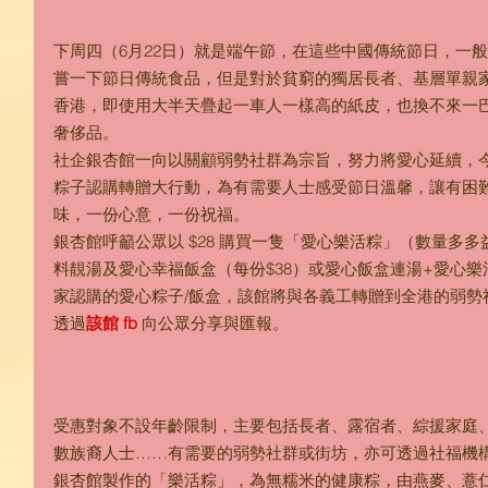
下周四（6月22日）就是端午節，在這些中國傳統節日，一
嘗一下節日傳統食品，但是對於貧窮的獨居長者、基層單親
香港，即使用大半天疊起一車人一樣高的紙皮，也換不來一
奢侈品。
社企銀杏館一向以關顧弱勢社群為宗旨，努力將愛心延續，今年繼續發起
粽子認購轉贈大行動，為有需要人士感受節日溫馨，讓有困
味，一份心意，一份祝福。
銀杏館呼籲公眾以 $28 購買一隻「愛心樂活粽」（數量多
料靚湯及愛心幸福飯盒（每份$38）或愛心飯盒連湯+愛心樂
家認購的愛心粽子/飯盒，該館將與各義工轉贈到全港的弱勢
透過
該館 fb 
向公眾分享與匯報。
受惠對象不設年齡限制，主要包括長者、露宿者、綜援家庭
數族裔人士……有需要的弱勢社群或街坊，亦可透過社福機構
銀杏館製作的「樂活粽」，為無糯米的健康粽，由燕麥、薏