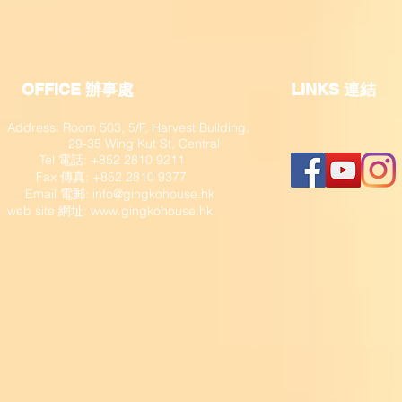
OFFICE 辦事處
​LINKS 連結
Address: Room 503, 5/F, Harvest Building,
29-35 Wing Kut St, Central
Tel 電話: +852 2810 9211
Fax 傳真: +852 2810 9377
​ Email 電郵:
info@gingkohouse.hk
web site 網址:
www.gingkohouse.hk