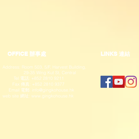
OFFICE 辦事處
​LINKS 連結
Address: Room 503, 5/F, Harvest Building,
29-35 Wing Kut St, Central
Tel 電話: +852 2810 9211
Fax 傳真: +852 2810 9377
​ Email 電郵:
info@gingkohouse.hk
web site 網址:
www.gingkohouse.hk