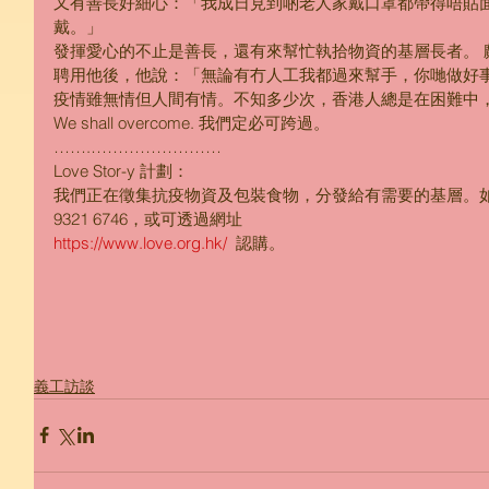
又有善長好細心：「我成日見到啲老人家戴口罩都帶得唔貼
戴。」 
發揮愛心的不止是善長，還有來幫忙執拾物資的基層長者。 
聘用他後，他說：「無論有冇人工我都過來幫手，你哋做好事
疫情雖無情但人間有情。不知多少次，香港人總是在困難中，
We shall overcome. 我們定必可跨過。
…….……………………
Love Stor-y 計劃：
我們正在徵集抗疫物資及包裝食物，分發給有需要的基層。如
9321 6746，或可透過網址
https://www.love.org.hk/
  認購。
義工訪談