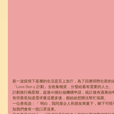
新一波疫情下基層的生活是百上加斤，為了回應弱勢社群的
「Love Stor-y 計劃」去收集物資，分發給最有需要的人士。 
計劃推行兩星期，超過40個社福機構申請，統計後有過萬份
有些善長知道需求量這麼多後，都紛紛想辦法幫忙張羅。 
一位善長說：「 明白，我同屋企人和朋友商量下，睇下可唔
知我們會有一批口罩送來。