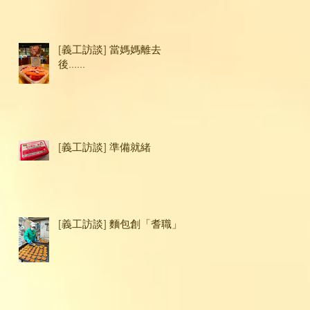
[義工訪談] 當媽媽離去
後......
[義工訪談] 準備就緒
[義工訪談] 麵包創「耆職」