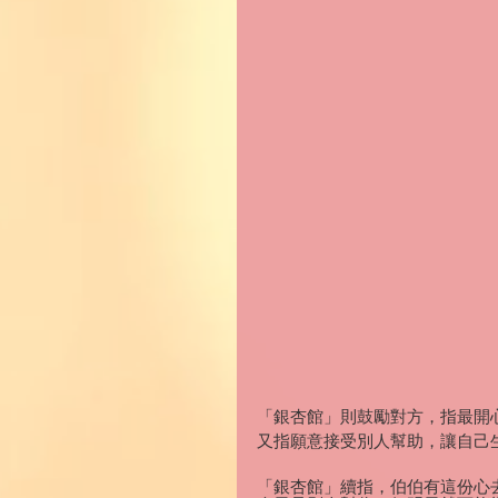
「銀杏館」則鼓勵對方，指最開
又指願意接受別人幫助，讓自己
「銀杏館」續指，伯伯有這份心