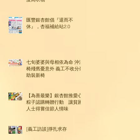
匯豐銀杏館倡『退而不
休』，杏福補給站2.0
七旬婆婆與母相依為命 沖涼
椅殘舊憂意外 義工不收分毫
助裝新椅
【為善最樂】銀杏館推愛心
粽子認購轉贈行動 讓貧困
人士得嘗佳節人情味
[義工訪談]掙扎求存