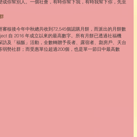
變成你幫別人。一個社會，有時你幫下我，有時我幫下你，先至
群
審核後今年中秋總共收到72,545個認購月餅，而派出的月餅數
Project 自 2016 年成立以來的最高數字。所有月餅已透過社福機
探訪及「福飯」活動，全數轉贈予長者、露宿者、劏房戶、天台
等弱勢社群；而受惠單位超過200個，也是單一節日中最高數