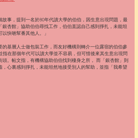
個故事，提到一名於80年代讀大學的伯伯，因生意出現問題，最
「銀杏館」協助伯伯尋找工作，伯伯直認自己感到掙扎，未能坦
可以快啲幫番其他人。」
要的基層人士做包裝工作，而友好機構則轉介一位露宿的伯伯參
，並指在那個年代可以讀大學並不容易，但可惜後來其生意出現問
街頭。帖文指，有機構協助伯伯找到棲身之所， 而「銀杏館」則
指，心裏感到掙扎，未能坦然地接受別人的幫助，並指「我希望