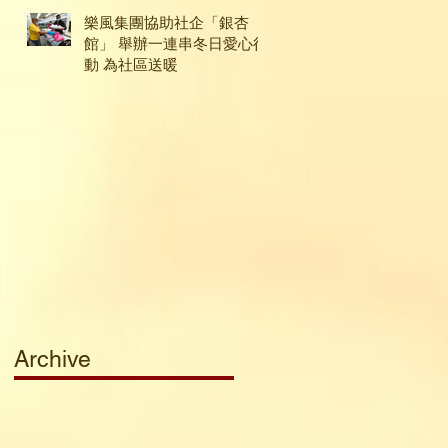
樂風集團協助社企「銀杏
館」 舉辦一連串冬日愛心行
動 為社區送暖
Archive