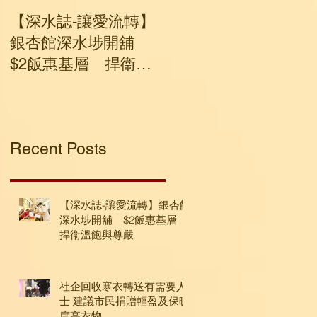
【深水誌-讓愛流轉】
社企回收寒衣轉送有
銀杏館深水埗開舖
要人士 建議市民捐贈
$2飯惠基層 捍衞溫
輕盈及保暖度高衣物
飽與尊嚴
Recent Posts
【深水誌-讓愛流轉】銀杏館
深水埗開舖 $2飯惠基層
捍衞溫飽與尊嚴
社企回收寒衣轉送有需要人
士 建議市民捐贈輕盈及保暖
度高衣物