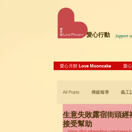
愛心行動
愛心月餅 Love Mooncake
愛心飯
All Posts
傳媒報導
義工
生意失敗露宿街頭經
Blogging Tips
接受幫助
https://hd.stheadline.com/news/r