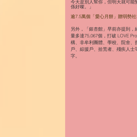
今天是別人幫你，但明天就可能
係好㗎。」
逾7.5萬個「愛心月餅」贈弱勢社
另外，「銀杏館」早前亦提到，經
量多達75,067個，打破 LOVE 
構、非牟利團體、學校、院舍、
戶、綜援戶、拾荒者、殘疾人士
字。