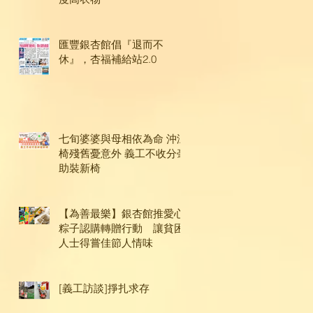
匯豐銀杏館倡『退而不
休』，杏福補給站2.0
七旬婆婆與母相依為命 沖涼
椅殘舊憂意外 義工不收分毫
助裝新椅
【為善最樂】銀杏館推愛心
粽子認購轉贈行動 讓貧困
人士得嘗佳節人情味
[義工訪談]掙扎求存