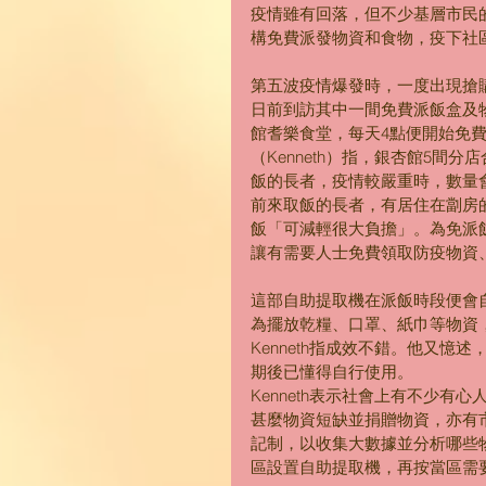
疫情雖有回落，但不少基層市民
構免費派發物資和食物，疫下社
第五波疫情爆發時，一度出現搶
日前到訪其中一間免費派飯盒及
館耆樂食堂，每天4點便開始免
（Kenneth）指，銀杏館5間
飯的長者，疫情較嚴重時，數量會增
前來取飯的長者，有居住在劏房
飯「可減輕很大負擔」。為免派
讓有需要人士免費領取防疫物資
這部自助提取機在派飯時段便會
為擺放乾糧、口罩、紙巾等物資
Kenneth指成效不錯。他又
期後已懂得自行使用。
Kenneth表示社會上有不少
甚麼物資短缺並捐贈物資，亦有
記制，以收集大數據並分析哪些
區設置自助提取機，再按當區需