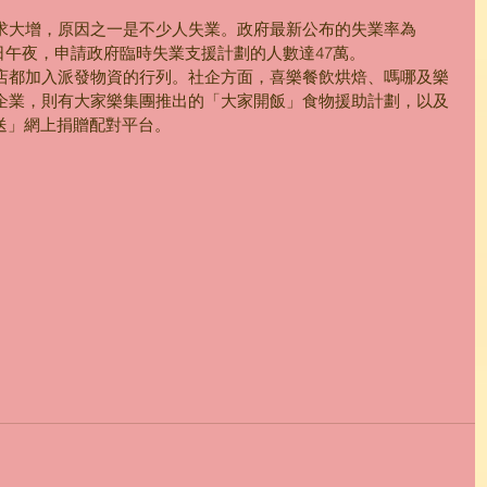
求大增，原因之一是不少人失業。政府最新公布的失業率為
2日午夜，申請政府臨時失業支援計劃的人數達47萬。
店都加入派發物資的行列。社企方面，喜樂餐飲烘焙、嗎哪及樂
企業，則有大家樂集團推出的「大家開飯」食物援助計劃，以及
 愛互送」網上捐贈配對平台。