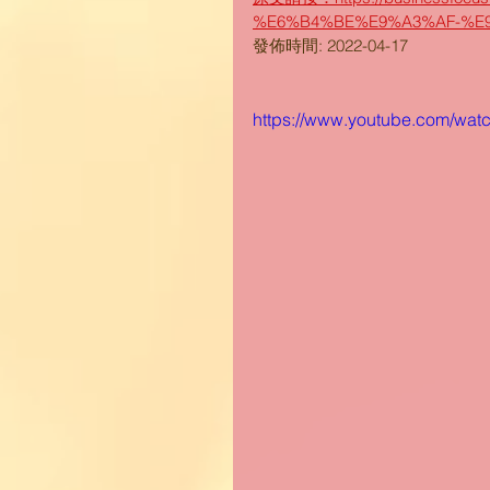
%E6%B4%BE%E9%A3%AF-%E
發佈時間: 2022-04-17
https://www.youtube.com/wa