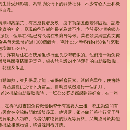
的生計受到影響。為幫助疫情下的弱勢社群，不少有心人士和機
區自救。
購潮和蔬菜荒，有基層長者反映，疫下買菜煮飯變得困難。記者
物資的社企，發現前往取飯的長者為數不少。位於長沙灣的銀杏
費派飯，但早在3點已有長者在餐廳外等候。業務發展總監蔡文健
分店合共每天派發超過1000個飯盒，單計長沙灣就有約150名前來取
加15-20%。
的，亦有居住在石硤尾但步行至長沙灣取飯的。他們指一頓免費
飯服務因疫情而需暫停，銀杏館首設24小時運作的自助提取機，
、乾糧及飯盒。
自動加熱，並具保暖功能，確保飯盒質素。派飯完畢後，便會轉
，為基層提供疫情下所需品。自助提取機運行一個多月，
憶述，首次擺放自助提取機時，一班公公婆婆都感到很好奇，在一星
有心人，在得悉銀杏館免費派發物資予有需要人士後，都主動查問有
市民會在空餘時間做派飯義工。他透露，銀杏館即將推行電子登
物資最多人領取、長者領取物資的狀況等資料。又期望可於其他
要擺放相應物資，將資源用得其所。