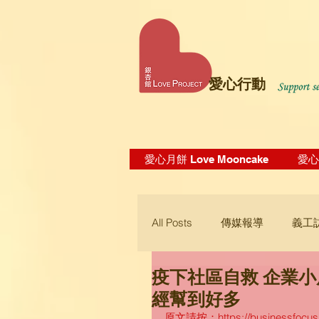
愛心行動
愛心月餅 Love Mooncake
愛心飯
All Posts
傳媒報導
義工
疫下社區自救 企業
Blogging Tips
經幫到好多
原文請按：https://businessfocus