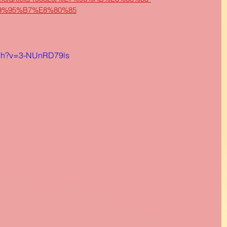
9%95%B7%E8%80%85
tch?v=3-NUnRD79ls