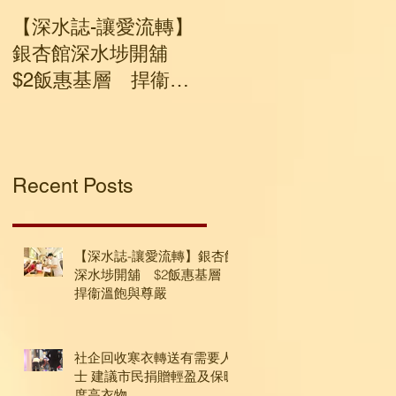
【深水誌-讓愛流轉】
社企回收寒衣轉送有
銀杏館深水埗開舖
要人士 建議市民捐贈
$2飯惠基層 捍衞溫
輕盈及保暖度高衣物
飽與尊嚴
Recent Posts
【深水誌-讓愛流轉】銀杏館
深水埗開舖 $2飯惠基層
捍衞溫飽與尊嚴
社企回收寒衣轉送有需要人
士 建議市民捐贈輕盈及保暖
度高衣物