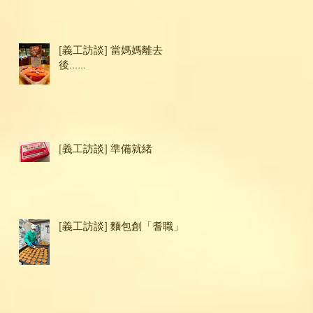
[義工訪談] 當媽媽離去
後......
[義工訪談] 準備就緒
[義工訪談] 麵包創「耆職」