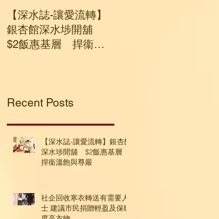
【深水誌-讓愛流轉】
社企回收寒衣轉送有
銀杏館深水埗開舖
要人士 建議市民捐贈
$2飯惠基層 捍衞溫
輕盈及保暖度高衣物
飽與尊嚴
Recent Posts
【深水誌-讓愛流轉】銀杏館
深水埗開舖 $2飯惠基層
捍衞溫飽與尊嚴
社企回收寒衣轉送有需要人
士 建議市民捐贈輕盈及保暖
度高衣物