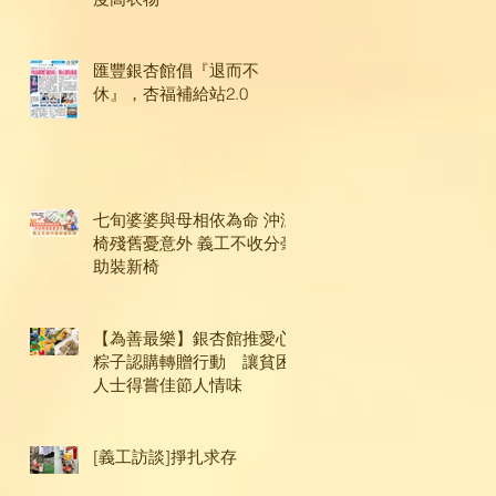
匯豐銀杏館倡『退而不
休』，杏福補給站2.0
七旬婆婆與母相依為命 沖涼
椅殘舊憂意外 義工不收分毫
助裝新椅
【為善最樂】銀杏館推愛心
粽子認購轉贈行動 讓貧困
人士得嘗佳節人情味
[義工訪談]掙扎求存