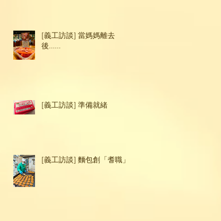
[義工訪談] 當媽媽離去
後......
[義工訪談] 準備就緒
[義工訪談] 麵包創「耆職」