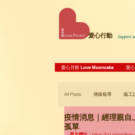
愛心行動
愛心月餅 Love Mooncake
愛心飯
All Posts
傳媒報導
義工
疫情消息｜經理親自
Blogging Tips
孤單
原文網址：
https://hd.stheadline