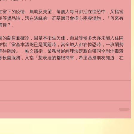
在當下的疫情、無助及失望，每個人每日都活在惶恐中，又指當
品等貨品時，活在邊緣的一群基層只會擔心兩餐溫飽，「何來有
備糧？」
陋的劏房並確診，因基本衛生欠佳，而且等候多天亦未能入住隔
並指「當基本溫飽已是問題時，當全城人都在惶恐時，一班弱勢
等待確診。」帖文續指，業務發展經理決定親自帶同全副消毒殺
毒殺菌服務，又指「想表達的都很簡單，希望基層朋友知道，在