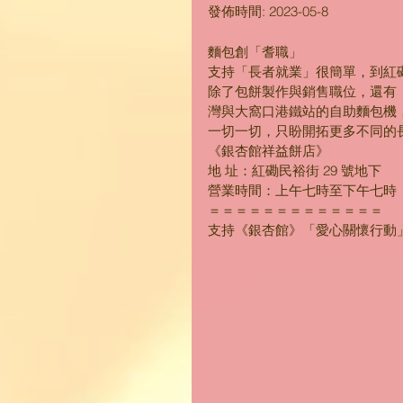
發佈時間: 2023-05-8
麵包創「耆職」
支持「長者就業」很簡單，到紅
除了包餅製作與銷售職位，還有
灣與大窩口港鐵站的自助麵包機
一切一切，只盼開拓更多不同的
《銀杏館祥益餅店》
地 址：紅磡民裕街 29 號地下
營業時間：上午七時至下午七時
＝＝＝＝＝＝＝＝＝＝＝＝＝
支持《銀杏館》「愛心關懷行動」