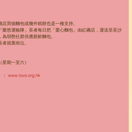
磡店買個麵包或幾件糕餅也是一種支持。
「樂悠運輸隊」長者每日把「愛心麵包」由紅磡店，運送至長沙
，為弱勢社群供應新鮮麵包。
長者就業崗位。
（星期一至六）
： 
www.love.org.hk