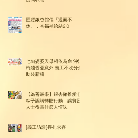
匯豐銀杏館倡『退而不
休』，杏福補給站2.0
七旬婆婆與母相依為命 沖涼
椅殘舊憂意外 義工不收分毫
助裝新椅
【為善最樂】銀杏館推愛心
粽子認購轉贈行動 讓貧困
人士得嘗佳節人情味
[義工訪談]掙扎求存