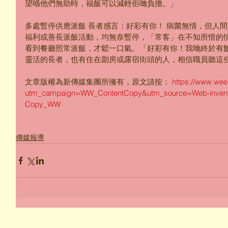
望喺他們無助時，福飯可以減輕佢哋負擔。」
多處暫停供應派飯 長者感言：好彩有你！ 病菌無情，但人
福利或善長派飯活動，均無奈暫停，「常客」在不知所惜的
看到餐廳照常派飯，才鬆一口氣。「好彩有你！我哋終於有
靈活的長者，也有住在劏房或露宿街頭的人，相信職員聽這
文章版權為新傳媒集團所擁有，原文請按： 
https://www.we
utm_campaign=WW_ContentCopy&utm_source=Web-invent
Copy_WW
傳媒報導