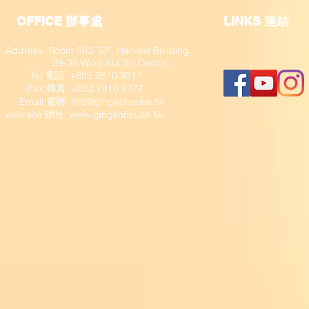
OFFICE 辦事處
​LINKS 連結
Address: Room 503, 5/F, Harvest Building,
29-35 Wing Kut St, Central
Tel 電話: +852 2810 9211
Fax 傳真: +852 2810 9377
​ Email 電郵:
info@gingkohouse.hk
web site 網址:
www.gingkohouse.hk