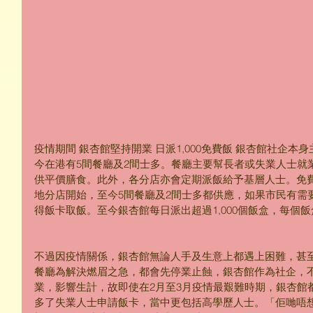
疫情期間 銀杏館堅持開業 日派1,000免費飯 銀杏館社企
今在港有5間餐廳及2間士多。餐廳主要幫長者或失業人士就
供平價膳食。此外，各分店亦會定期派飯給予基層人士。免費
地分店開始，至今5間餐廳及2間士多都供應，如果市民有需
得飯卡取飯。至今銀杏館每日派出超過1,000個飯盒，每個
不過因疫情關係，銀杏館無論人手及生意上都遇上困難，甚
餐廳為解決燃眉之急，都會先停業止蝕，銀杏館作為社企，
業，影響生計，故即使在2月至3月疫情最艱難時期，銀杏館
多了失業人士申請飯卡，當中更包括高學歷人士。「佢哋唔