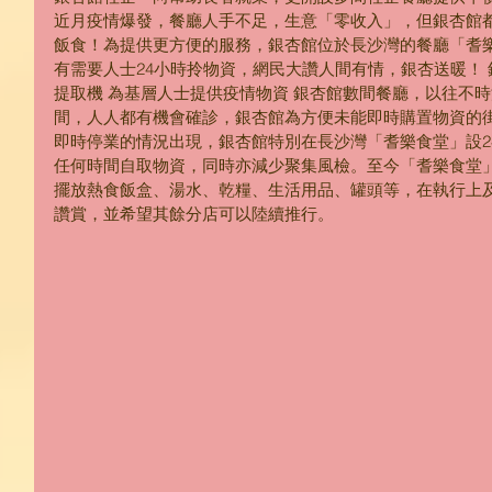
近月疫情爆發，餐廳人手不足，生意「零收入」，但銀杏館
飯食！為提供更方便的服務，銀杏館位於長沙灣的餐廳「耆
有需要人士24小時拎物資，網民大讚人間有情，銀杏送暖！ 
提取機 為基層人士提供疫情物資 銀杏館數間餐廳，以往不
間，人人都有機會確診，銀杏館為方便未能即時購置物資的
即時停業的情況出現，銀杏館特別在長沙灣「耆樂食堂」設2
任何時間自取物資，同時亦減少聚集風檢。至今「耆樂食堂」
擺放熱食飯盒、湯水、乾糧、生活用品、罐頭等，在執行上
讚賞，並希望其餘分店可以陸續推行。