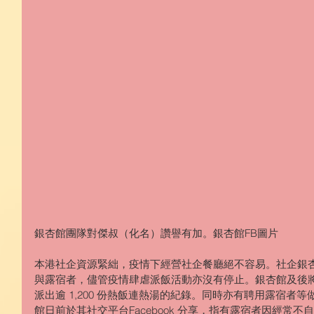
銀杏館團隊對傑叔（化名）讚譽有加。銀杏館FB圖片
本港社企資源緊絀，疫情下經營社企餐廳絕不容易。社企銀
與露宿者，儘管疫情肆虐派飯活動亦沒有停止。銀杏館及後
派出逾 1,200 份熱飯連熱湯的紀錄。同時亦有聘用露宿者
館日前於其社交平台Facebook 分享，指有露宿者因經常