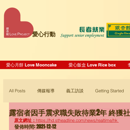
愛心行動
愛心月餅 Love Mooncake
愛心飯盒 Love Rice box
All Posts
傳媒報導
義工訪談
Getting Started
露宿者因手震求職失敗待業2年 終獲
Blogging Tips
原文網址：
https://hd.stheadline.com/news/realtime/hk 
發佈時間: 2021-12-12