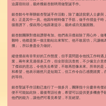
迫露宿街頭，最終獲銀杏館聘用做聖誕手作。
銀杏館今年舉辦銀杏聖誕手作活動，除了邀請貧窮人士參與
名）正是其中一員。他因年輕時傷了手筋，做手作摺盒子時
循善誘下，傑叔用心地跟著提示，最終成功克服困難。
銀杏館團隊對傑叔讚譽有加。他們表示傑叔除了用心外，做
難時，他都是第一個主動站出來幫忙。他不敢居功，只謙稱
攤」，所以會盡全力做好。
縱使傑叔有非常好的工作態度，但手震問題令他找工作時遇上
業，兩年來見過很多工作，但全部音訊杳然，不少僱主介意
了傑叔的意志，令他失去希望，不敢再想像未來。所幸的是
和希望，他表示雖然只是短期工，但工作令自己感覺踏實，
的等待。
銀杏聖誕手作活動已進行了一個多月，團隊指十分慶幸有傑
便不可能如此快，最後寄語社會，希望可以提供更多機會予
他們的能力，讓他們可看見希望，不至絕望。