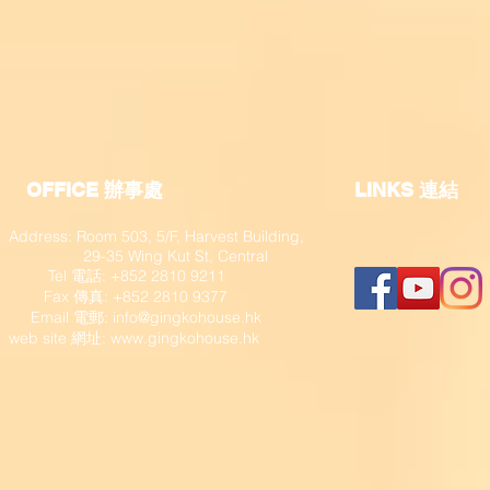
OFFICE 辦事處
​LINKS 連結
Address: Room 503, 5/F, Harvest Building,
29-35 Wing Kut St, Central
Tel 電話: +852 2810 9211
Fax 傳真: +852 2810 9377
​ Email 電郵:
info@gingkohouse.hk
web site 網址:
www.gingkohouse.hk