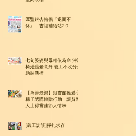
匯豐銀杏館倡『退而不
休』，杏福補給站2.0
七旬婆婆與母相依為命 沖涼
椅殘舊憂意外 義工不收分毫
助裝新椅
【為善最樂】銀杏館推愛心
粽子認購轉贈行動 讓貧困
人士得嘗佳節人情味
[義工訪談]掙扎求存