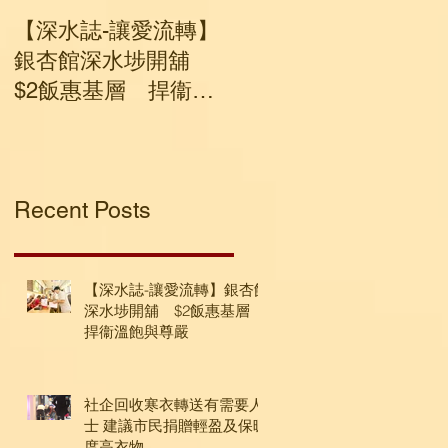
【深水誌-讓愛流轉】
社企回收寒衣轉送有
銀杏館深水埗開舖
要人士 建議市民捐贈
$2飯惠基層 捍衞溫
輕盈及保暖度高衣物
飽與尊嚴
Recent Posts
【深水誌-讓愛流轉】銀杏館
深水埗開舖 $2飯惠基層
捍衞溫飽與尊嚴
社企回收寒衣轉送有需要人
士 建議市民捐贈輕盈及保暖
度高衣物