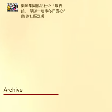
樂風集團協助社企「銀杏
館」 舉辦一連串冬日愛心行
動 為社區送暖
Archive