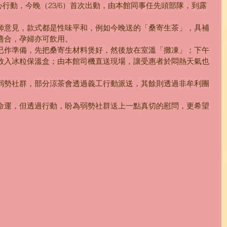
「涼」心行動，今晚（23/6）首次出動，由本館同事任先頭部隊，到露
師意見，款式都是性味平和，例如今晚送的「桑寄生茶」，具補
適合，孕婦亦可飲用。
已作準備，先把桑寄生材料煲好，然後放在室溫「攤凍」；下午
放入冰粒保溫盒；由本館司機直送現場，讓受惠者於悶熱天氣也
弱勢社群，部分涼茶會透過義工行動派送，其餘則透過非牟利團
命運，但透過行動，盼為弱勢社群送上一點真切的慰問，更希望