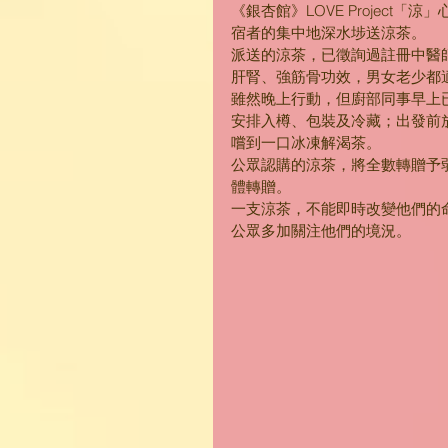
《銀杏館》LOVE Project
宿者的集中地深水埗送涼茶。
派送的涼茶，已徵詢過註冊中醫
肝腎、強筋骨功效，男女老少都
雖然晚上行動，但廚部同事早上
安排入樽、包裝及冷藏；出發前
嚐到一口冰凍解渴茶。
公眾認購的涼茶，將全數轉贈予
體轉贈。
一支涼茶，不能即時改變他們的
公眾多加關注他們的境況。