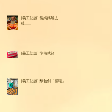
[義工訪談] 當媽媽離去
後......
[義工訪談] 準備就緒
[義工訪談] 麵包創「耆職」