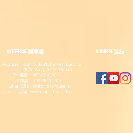
OFFICE 辦事處
​LINKS 連結
Address: Room 503, 5/F, Harvest Building,
29-35 Wing Kut St, Central
Tel 電話: +852 2810 9211
Fax 傳真: +852 2810 9377
​ Email 電郵:
info@gingkohouse.hk
web site 網址:
www.gingkohouse.hk