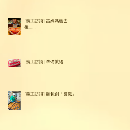
[義工訪談] 當媽媽離去
後......
[義工訪談] 準備就緒
[義工訪談] 麵包創「耆職」