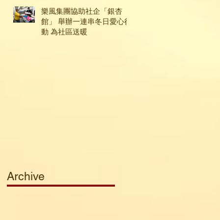
樂風集團協助社企「銀杏
館」 舉辦一連串冬日愛心行
動 為社區送暖
Archive