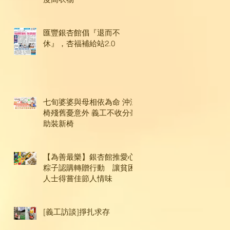
匯豐銀杏館倡『退而不
休』，杏福補給站2.0
七旬婆婆與母相依為命 沖涼
椅殘舊憂意外 義工不收分毫
助裝新椅
【為善最樂】銀杏館推愛心
粽子認購轉贈行動 讓貧困
人士得嘗佳節人情味
[義工訪談]掙扎求存