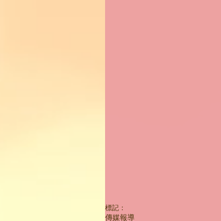
標記：
傳媒報導