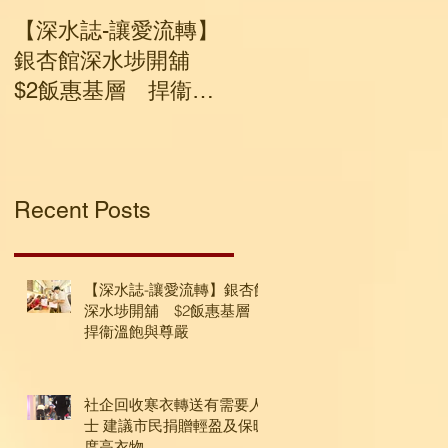
【深水誌-讓愛流轉】
社企回收寒衣轉送有
銀杏館深水埗開舖
要人士 建議市民捐贈
$2飯惠基層 捍衞溫
輕盈及保暖度高衣物
飽與尊嚴
Recent Posts
【深水誌-讓愛流轉】銀杏館
深水埗開舖 $2飯惠基層
捍衞溫飽與尊嚴
社企回收寒衣轉送有需要人
士 建議市民捐贈輕盈及保暖
度高衣物