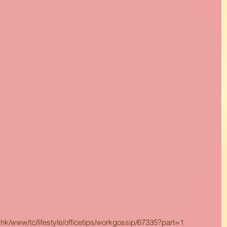
www/tc/lifestyle/officetips/workgossip/67335?part=1