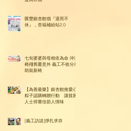
匯豐銀杏館倡『退而不
休』，杏福補給站2.0
七旬婆婆與母相依為命 沖涼
椅殘舊憂意外 義工不收分毫
助裝新椅
【為善最樂】銀杏館推愛心
粽子認購轉贈行動 讓貧困
人士得嘗佳節人情味
[義工訪談]掙扎求存