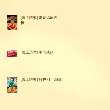
[義工訪談] 當媽媽離去
後......
[義工訪談] 準備就緒
[義工訪談] 麵包創「耆職」