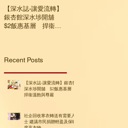
【深水誌-讓愛流轉】
社企回收寒衣轉送有
銀杏館深水埗開舖
要人士 建議市民捐贈
$2飯惠基層 捍衞溫
輕盈及保暖度高衣物
飽與尊嚴
Recent Posts
【深水誌-讓愛流轉】銀杏館
深水埗開舖 $2飯惠基層
捍衞溫飽與尊嚴
社企回收寒衣轉送有需要人
士 建議市民捐贈輕盈及保暖
度高衣物