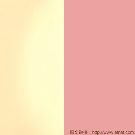
原文鏈接：http://www.etnet.com.hk/