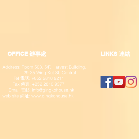
OFFICE 辦事處
​LINKS 連結
Address: Room 503, 5/F, Harvest Building,
29-35 Wing Kut St, Central
Tel 電話: +852 2810 9211
Fax 傳真: +852 2810 9377
​ Email 電郵:
info@gingkohouse.hk
web site 網址:
www.gingkohouse.hk