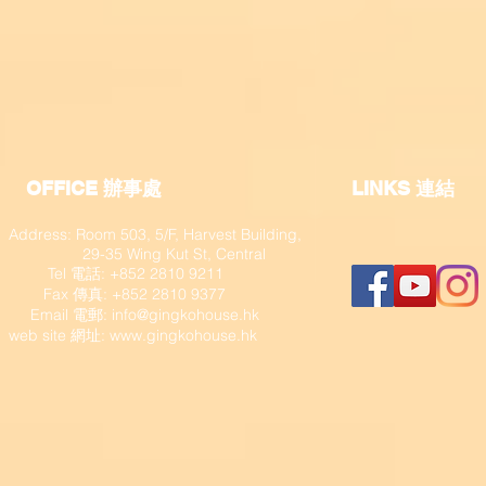
OFFICE 辦事處
​LINKS 連結
Address: Room 503, 5/F, Harvest Building,
29-35 Wing Kut St, Central
Tel 電話: +852 2810 9211
Fax 傳真: +852 2810 9377
​ Email 電郵:
info@gingkohouse.hk
web site 網址:
www.gingkohouse.hk