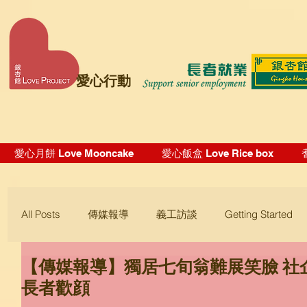
愛心行動
愛心月餅 Love Mooncake
愛心飯盒 Love Rice box
All Posts
傳媒報導
義工訪談
Getting Started
【傳媒報導】獨居七旬翁難展笑臉 社企「S
Blogging Tips
長者歡顔