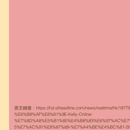
原文鏈接：https://hd.stheadline.com/news/realtime/hk/1
%E6%B8%AF%E8%81%9E-Kelly-Online-
%E7%8D%A8%E5%B1%85%E4%B8%83%E6%97%AC%E7
5%E7%AC%91%E8%87%89-%E7%A4%BE%E4%BC%81-Sha