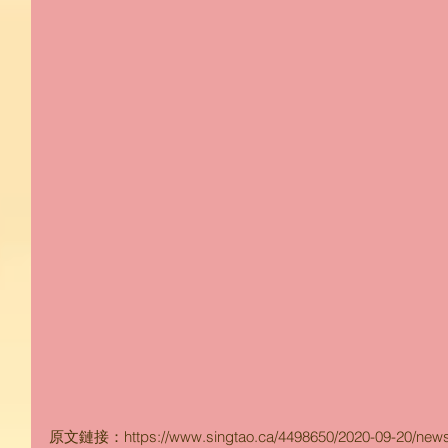
原文鏈接：https://www.singtao.ca/4498650/2020-09-20/new