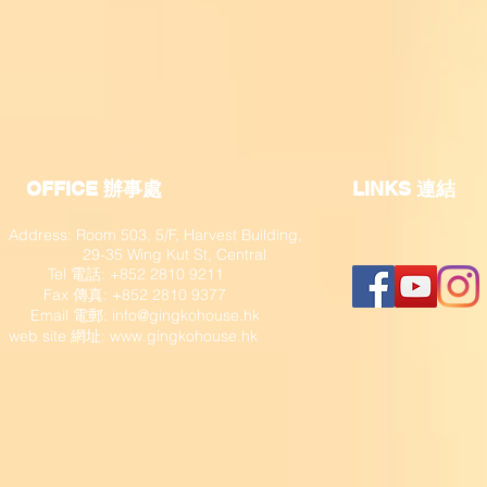
OFFICE 辦事處
​LINKS 連結
Address: Room 503, 5/F, Harvest Building,
29-35 Wing Kut St, Central
Tel 電話: +852 2810 9211
Fax 傳真: +852 2810 9377
​ Email 電郵:
info@gingkohouse.hk
web site 網址:
www.gingkohouse.hk