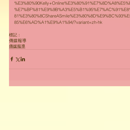
%E3%80%90Kelly+Online%E3%80%91%E7%8D%A8%E5
%E7%BF%81%E9%9B%A3%E5%B1%95%E7%AC%91%E8
81%E3%80%8CShareASmile%E3%80%8D%E9%BC%93%
85%E6%AD%A1%E9%A1%94/?variant=zh-hk
標記：
傳媒報導
傳媒報導