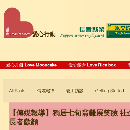
愛心行動
愛心月餅 Love Mooncake
愛心飯盒 Love Rice box
All Posts
傳媒報導
義工訪談
Getting Started
【傳媒報導】獨居七旬翁難展笑臉 社企「S
Blogging Tips
長者歡顔