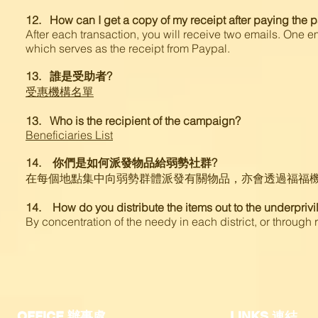
12. How can I get a copy of my receipt after paying the
After each transaction, you will receive two emails. One
which serves as the receipt from Paypal.
13. 誰是受助者?
受惠機構名單
13. Who is the recipient of the campaign?
Beneficiaries List
14. 你們是如何派發物品給弱勢社群?
在每個地點集中向弱勢群體派發有關物品，亦會透過福福
14. How do you distribute the items out to the underpriv
By concentration of the needy in each district, or through
OFFICE 辦事處
​LINKS 連結