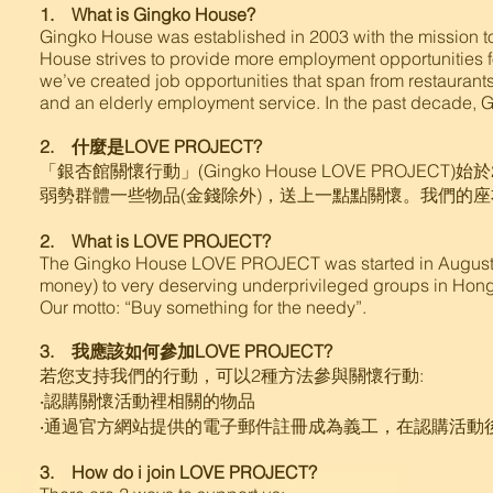
1. What is Gingko House?
Gingko House was established in 2003 with the mission t
House strives to provide more employment opportunities f
we’ve created job opportunities that span from restaurant
and an elderly employment service. In the past decade,
2. 什麼是LOVE PROJECT?
「銀杏館關懷行動」(Gingko House LOVE PROJ
弱勢群體一些物品(金錢除外)，送上一點點關懷。我們的座
2. What is LOVE PROJECT?
The Gingko House LOVE PROJECT was started in August 20
money) to very deserving underprivileged groups in Hon
Our motto: “Buy something for the needy”.
3. 我應該如何參加LOVE PROJECT?
若您支持我們的行動，可以2種方法參與關懷行動:
‧認購關懷活動裡相關的物品
‧通過官方網站提供的電子郵件註冊成為義工，在認購活動
3. How do i join LOVE PROJECT?