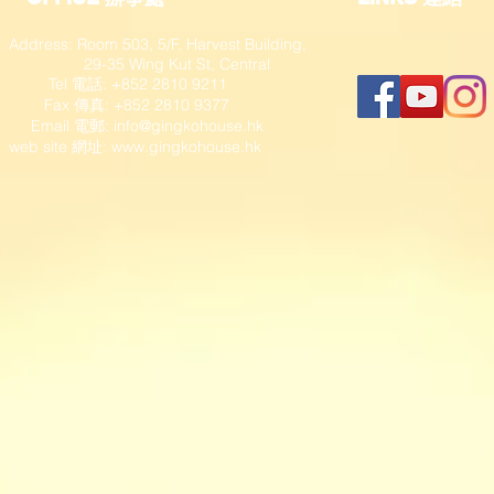
Address: Room 503, 5/F, Harvest Building,
29-35 Wing Kut St, Central
Tel 電話: +852 2810 9211
Fax 傳真: +852 2810 9377
​ Email 電郵:
info@gingkohouse.hk
web site 網址:
www.gingkohouse.hk