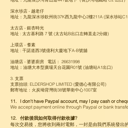
深水埗店 - 越老仔
地址：九龍深水埗欽州街37K西九龍中心2樓211A (深水埗站C1
太古店 - 銀杏時光
地址 : 太古基利路 7 號 (太古站B出口左轉直走2分鐘)
上環店 - 耆素
地址 : 干諾道西3號億利大廈地下A-B號舖
油塘店 - 婆婆廚房 電話： 26631998
地址：油塘大本型廣場天台花園R01號 (油塘站A1出口)
3. 支票
支票抬頭: ELDERSHOP LIMITED (愛德心有限公司)
郵寄地址：火炭坳背灣街​38號華衛中心​1007室
11. I don't have Paypal account, may I pay cash or cheq
We accept payment online through Paypal or bank transfe
12. 付款後我如何取得付款收據?
每次交易後，您將收到兩封電郵，一封是由我們系統發出的確認