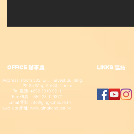
OFFICE 辦事處
​LINKS 連結
Address: Room 503, 5/F, Harvest Building,
29-35 Wing Kut St, Central
Tel 電話: +852 2810 9211
Fax 傳真: +852 2810 9377
​ Email 電郵:
info@gingkohouse.hk
web site 網址:
www.gingkohouse.hk