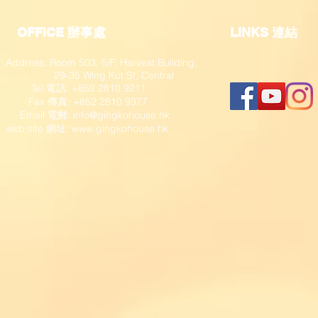
OFFICE 辦事處
​LINKS 連結
Address: Room 503, 5/F, Harvest Building,
29-35 Wing Kut St, Central
Tel 電話: +852 2810 9211
Fax 傳真: +852 2810 9377
​ Email 電郵:
info@gingkohouse.hk
web site 網址:
www.gingkohouse.hk