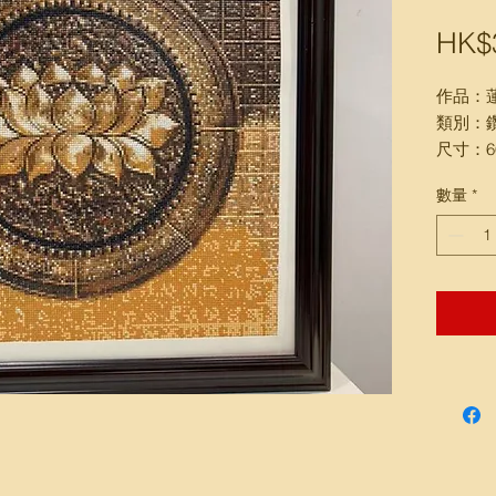
HK$3
作品：
類別：
尺寸：66
(包送貨
數量
*