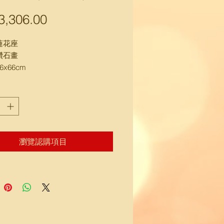
,306.00
價
格
蓮花座
鑽石畫
x66cm
, 送樓下馬路邊交收)
瀏覽認購項目