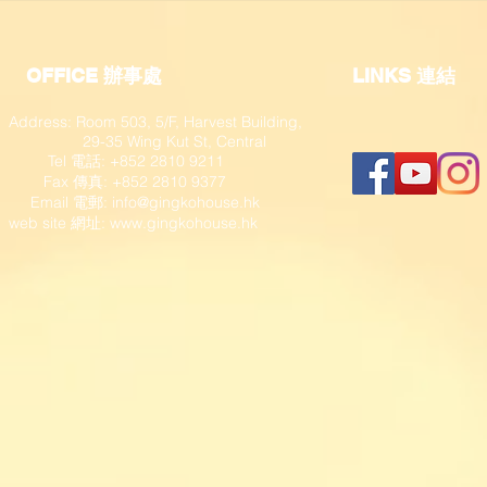
OFFICE 辦事處
​LINKS 連結
Address: Room 503, 5/F, Harvest Building,
29-35 Wing Kut St, Central
Tel 電話: +852 2810 9211
Fax 傳真: +852 2810 9377
​ Email 電郵:
info@gingkohouse.hk
web site 網址:
www.gingkohouse.hk