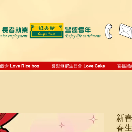
盒 Love Rice box
耆樂無窮生日會 Love Cake
杏福補給站
新春
春生