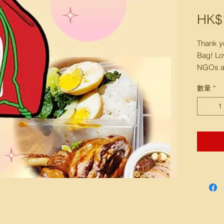
HK$1
Thank y
Bag! Lov
NGOs and
event to
數量
*
NGOs.
你認購
送贈予
生活物
年小食
派發時
配最合