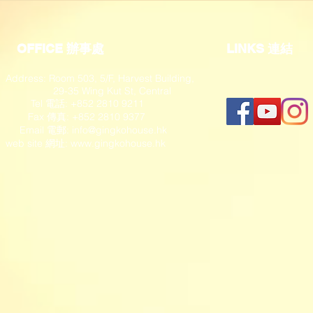
OFFICE 辦事處
​LINKS 連結
Address: Room 503, 5/F, Harvest Building,
29-35 Wing Kut St, Central
Tel 電話: +852 2810 9211
Fax 傳真: +852 2810 9377
​ Email 電郵:
info@gingkohouse.hk
web site 網址:
www.gingkohouse.hk