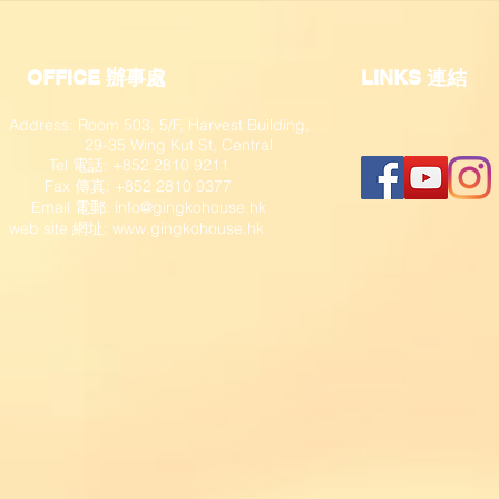
OFFICE 辦事處
​LINKS 連結
Address: Room 503, 5/F, Harvest Building,
29-35 Wing Kut St, Central
Tel 電話: +852 2810 9211
Fax 傳真: +852 2810 9377
​ Email 電郵:
info@gingkohouse.hk
web site 網址:
www.gingkohouse.hk