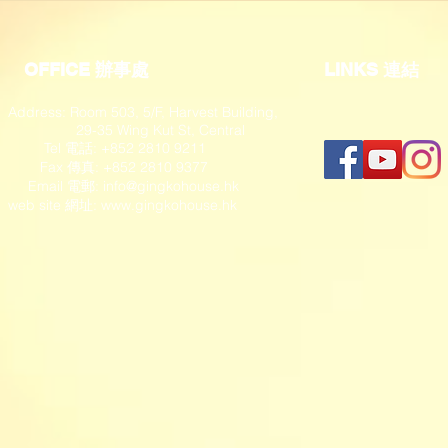
OFFICE 辦事處
​LINKS 連結
Address: Room 503, 5/F, Harvest Building,
29-35 Wing Kut St, Central
Tel 電話: +852 2810 9211
Fax 傳真: +852 2810 9377
​ Email 電郵:
info@gingkohouse.hk
web site 網址:
www.gingkohouse.hk