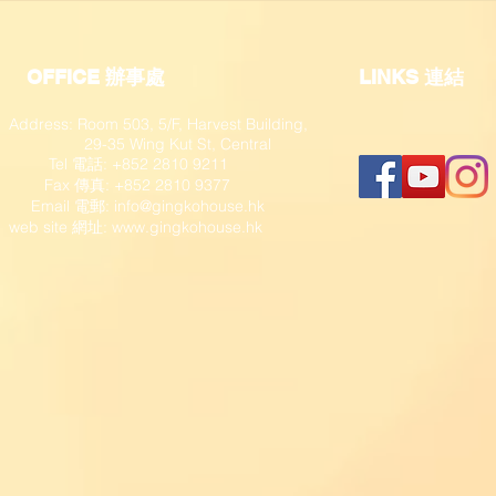
OFFICE 辦事處
​LINKS 連結
Address: Room 503, 5/F, Harvest Building,
29-35 Wing Kut St, Central
Tel 電話: +852 2810 9211
Fax 傳真: +852 2810 9377
​ Email 電郵:
info@gingkohouse.hk
web site 網址:
www.gingkohouse.hk