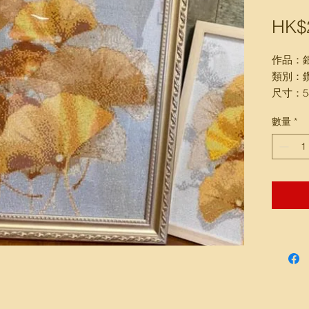
HK$2
作品：
類別：
尺寸：58
(包送貨
數量
*