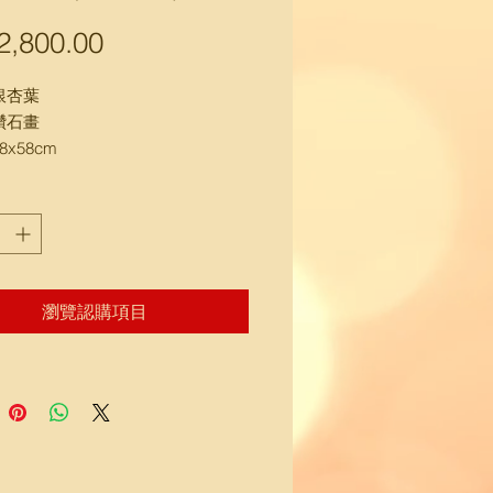
,800.00
價
格
銀杏葉
鑽石畫
x58cm
, 送樓下路邊交收)
瀏覽認購項目