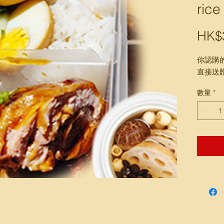
rice
HK$
你認購
直接送
數量
*