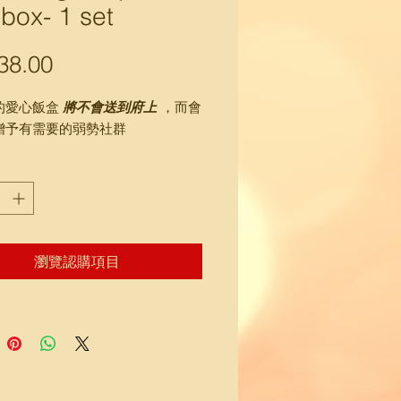
 box- 1 set
38.00
價
格
的愛心飯盒
將不會送到府上
，而會
贈予有需要的弱勢社群
瀏覽認購項目