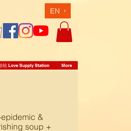
EN
 Love Supply Station
More
-epidemic &
ishing soup +