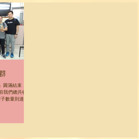
群
子行動」圓滿結束，很
前我們總共收到
糭子數量則達
作夥伴慈善機構《愛