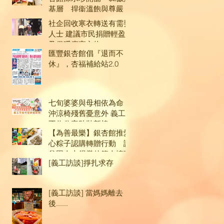
基層 捍衞溫飽與尊嚴
社企回收寒衣轉送有需要
人士 建議市民捐贈輕盈
及保暖度高衣物
匯豐銀杏館倡『退而不
休』，杏福補給站2.0
七旬婆婆與母相依為命
沖涼椅殘舊憂意外 義工
不收分毫助裝新椅
【為善最樂】銀杏館推愛
心粽子認購轉贈行動 讓
貧困人士得嘗佳節人情味
[義工訪談]掙扎求存
[義工訪談] 當媽媽離去
後......