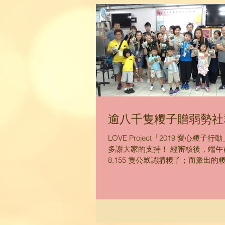
逾八千隻糭子贈弱勢社
LOVE Project「2019 愛心糭
多謝大家的支持！ 經審核後，端午
8,155 隻公眾認購糭子；而派出的
8,338 隻。差額 183 隻則由合
心關懷行動》補貼。...