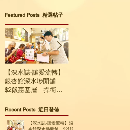
Featured Posts 精選帖子
【深水誌-讓愛流轉】
社企回收寒衣轉送有
銀杏館深水埗開舖
要人士 建議市民捐贈
$2飯惠基層 捍衞溫
輕盈及保暖度高衣物
飽與尊嚴
Recent Posts 近日發佈
【深水誌-讓愛流轉】銀
杏館深水埗開舖 $2飯惠