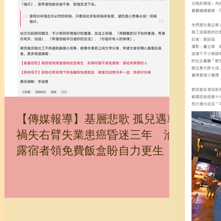
【傳媒報導】基層悲歌 孤兒遇車
禍失右臂失業患癌昏迷三年 淪
露宿者領免費飯盒盼自力更生