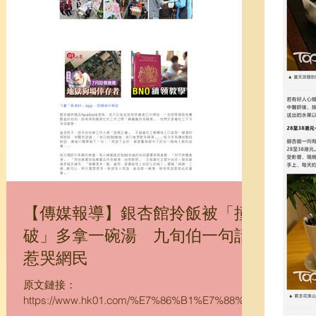
【傳媒報導】銀杏館拎飯被「撞
破」多拿一碗湯 九旬伯一句話
惹哭網民
原文鏈接：
https://www.hk01.com/%E7%86%B1%E7%88%86
%E8%A9%B1%E9%A1%8C/461723/%E9%8A%80