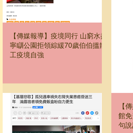
【傳媒報導】疫境同行 山窮水盡
寧瞓公園拒領綜緩70歲伯伯搵散
工疫境自強
【傳
館免
句說