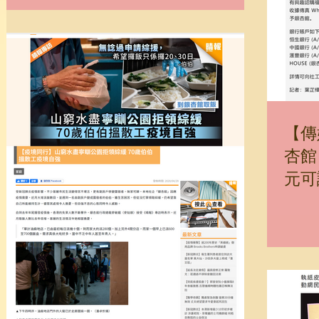
%E6%9D%8F%E9%A4%A8%E6%8B%8E%E9%A
3%AF%E8%A2%AB-%E6%92%9E%E7...
【傳
杏館
元可