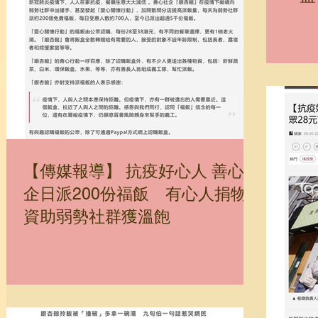
【傳媒報導】 抗疫好心人 善心社
企日派200份福飯 有心人捐物
資助弱勢社群獲溫飽