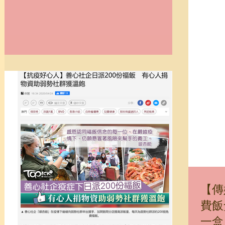
【傳
費飯
一盒