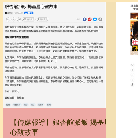
【傳媒報導】銀杏館派飯 揭基層
心酸故事