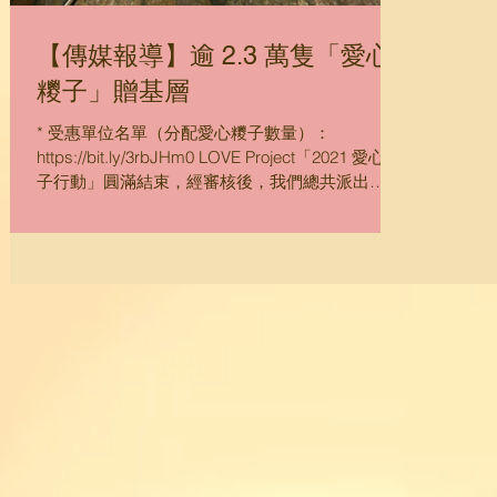
【傳媒報導】逾 2.3 萬隻「愛心
糭子」贈基層
* 受惠單位名單（分配愛心糭子數量）：
https://bit.ly/3rbJHm0 LOVE Project「2021 愛心糭
子行動」圓滿結束，經審核後，我們總共派出
23,153 隻糭子，認購與派發量打破了過去紀錄，所
有糭子已透過社福機構、非牟利團體、義工活動及
派贈予福...