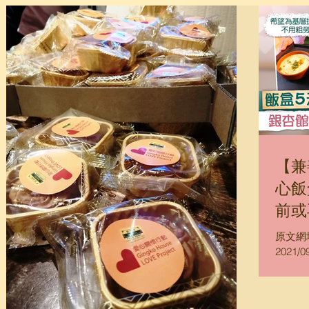
【兼
心飯
前或
原文網址：
2021
灣重建
業，卻
息。管