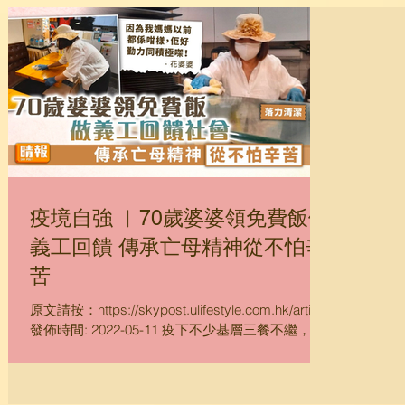
疫境自強 ︳70歲婆婆領免費飯做
義工回饋 傳承亡母精神從不怕辛
苦
原文請按：https://skypost.ulifestyle.com.hk/article
發佈時間: 2022-05-11 疫下不少基層三餐不繼，需
向社企領取免費飯減輕經濟壓力，其中一位七旬婆
婆領飯後為回饋社會，做義工幫忙派飯及清潔店
舖，並指自己只是傳承媽媽的勤力及積極...