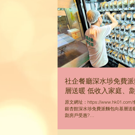
「銀杏館」就夥拍「樂天關...
社企餐廳深水埗免費派
層送暖 低收入家庭、
原文網址：https://www.hk01.com/
銀杏館深水埗免費派麵包向基層送暖
劏房戶受惠?
utm_source=01webshare&utm_med
發佈時間: 2022-10-18...