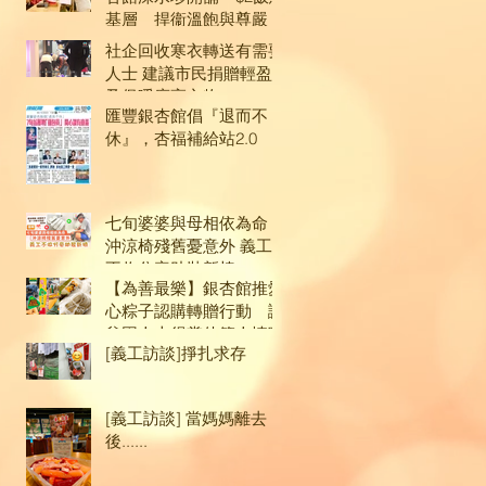
基層 捍衞溫飽與尊嚴
:
社企回收寒衣轉送有需要
者就
人士 建議市民捐贈輕盈
機
及保暖度高衣物
匯豐銀杏館倡『退而不
灣
休』，杏福補給站2.0
區
七旬婆婆與母相依為命
沖涼椅殘舊憂意外 義工
不收分毫助裝新椅
【為善最樂】銀杏館推愛
心粽子認購轉贈行動 讓
貧困人士得嘗佳節人情味
[義工訪談]掙扎求存
[義工訪談] 當媽媽離去
後......