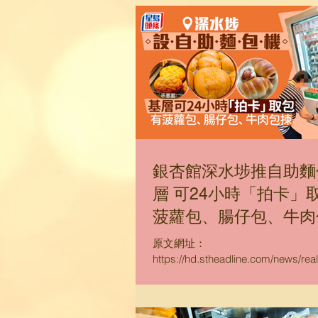
銀杏館深水埗推自助麵
層 可24小時「拍卡」
菠蘿包、腸仔包、牛肉
原文網址：
https://hd.stheadline.com/news/r
間: 2022-10-20 通脹加劇，百
單的港式麵包，往往也要十元八塊
士而言，確實也是一個負擔。由本