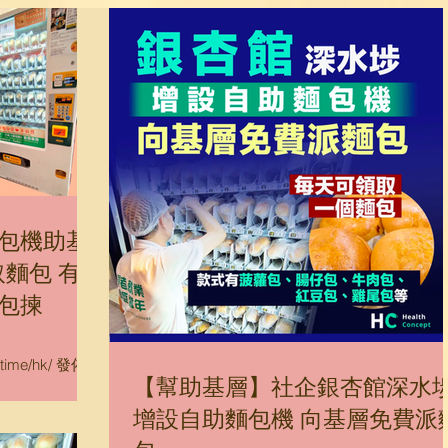
包機助基
取麵包 有
包揀
ealtime/hk/ 發佈時
【幫助基層】社企銀杏館深水
物騰貴，現在一個簡
，對很多基層人
增設自助麵包機 向基層免費派
月起，知名社企