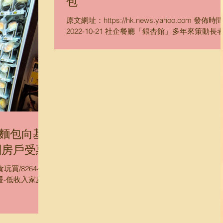
包
原文網址：https://hk.news.yahoo.com 發佈時間
2022-10-21 社企餐廳「銀杏館」多年來策動長
業，為有經濟或心理需要的長者，提供合適工作
會。銀杏館最新聯同「樂天關懷行動」，於長沙
餐廳「耆樂食堂」推出自助麵包機，服務對象為
內貧窮個案、...
麵包向基
劏房戶受惠
食玩買/826449/
-低收入家庭-
ium=referral