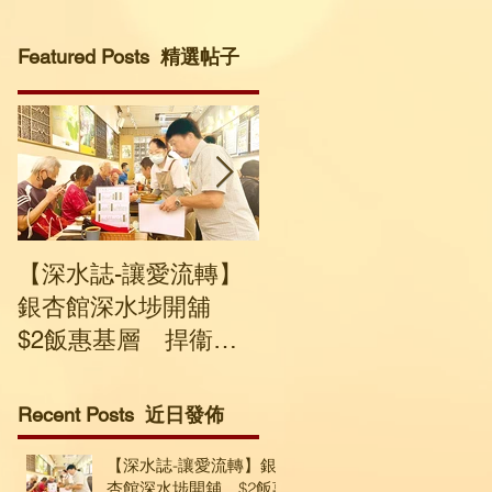
Featured Posts 精選帖子
【深水誌-讓愛流轉】
社企回收寒衣轉送有
銀杏館深水埗開舖
要人士 建議市民捐贈
$2飯惠基層 捍衞溫
輕盈及保暖度高衣物
飽與尊嚴
Recent Posts 近日發佈
埗
麵
【深水誌-讓愛流轉】銀
杏館深水埗開舖 $2飯惠