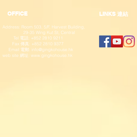
OFFICE
​LINKS 連結
Address: Room 503, 5/F, Harvest Building,
29-35 Wing Kut St, Central
Tel 電話: +852 2810 9211
Fax 傳真: +852 2810 9377
​ Email 電郵:
info@gingkohouse.hk
web site 網址:
www.gingkohouse.hk