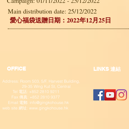
Campaign: 01/11/2022 - 25/12/2022
Main distribution date: 25/12/2022
愛心福袋送贈日期：2022年12月25日
OFFICE
​LINKS 連結
Address: Room 503, 5/F, Harvest Building,
29-35 Wing Kut St, Central
Tel 電話: +852 2810 9211
Fax 傳真: +852 2810 9377
​ Email 電郵:
info@gingkohouse.hk
web site 網址:
www.gingkohouse.hk