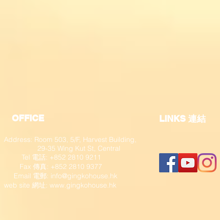
OFFICE
​LINKS 連結
Address: Room 503, 5/F, Harvest Building,
29-35 Wing Kut St, Central
Tel 電話: +852 2810 9211
Fax 傳真: +852 2810 9377
​ Email 電郵:
info@gingkohouse.hk
web site 網址:
www.gingkohouse.hk