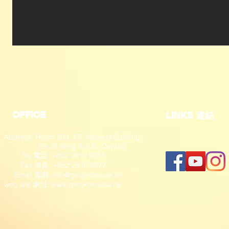
OFFICE
​LINKS 連結
Address: Room 503, 5/F, Harvest Building,
29-35 Wing Kut St, Central
Tel 電話: +852 2810 9211
Fax 傳真: +852 2810 9377
​ Email 電郵:
info@gingkohouse.hk
web site 網址:
www.gingkohouse.hk