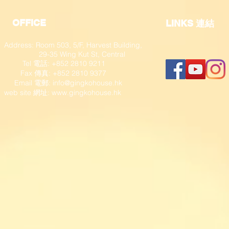
OFFICE
​LINKS 連結
Address: Room 503, 5/F, Harvest Building,
29-35 Wing Kut St, Central
Tel 電話: +852 2810 9211
Fax 傳真: +852 2810 9377
​ Email 電郵:
info@gingkohouse.hk
web site 網址:
www.gingkohouse.hk