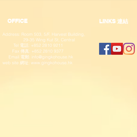
OFFICE
​LINKS 連結
Address: Room 503, 5/F, Harvest Building,
29-35 Wing Kut St, Central
Tel 電話: +852 2810 9211
Fax 傳真: +852 2810 9377
​ Email 電郵:
info@gingkohouse.hk
web site 網址:
www.gingkohouse.hk