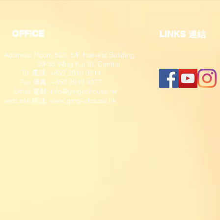
OFFICE
​LINKS 連結
Address: Room 503, 5/F, Harvest Building,
29-35 Wing Kut St, Central
Tel 電話: +852 2810 9211
Fax 傳真: +852 2810 9377
​ Email 電郵:
info@gingkohouse.hk
web site 網址:
www.gingkohouse.hk