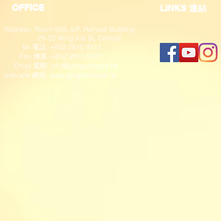
OFFICE
​LINKS 連結
Address: Room 503, 5/F, Harvest Building,
29-35 Wing Kut St, Central
Tel 電話: +852 2810 9211
Fax 傳真: +852 2810 9377
​ Email 電郵:
info@gingkohouse.hk
web site 網址:
www.gingkohouse.hk