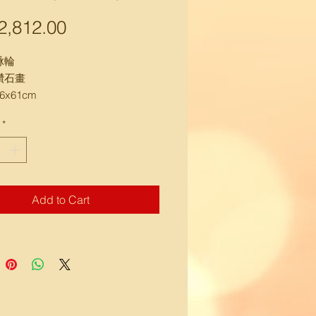
Price
,812.00
脉輪
鑽石畫
x61cm
*
, 送樓下馬路邊交收)
Add to Cart