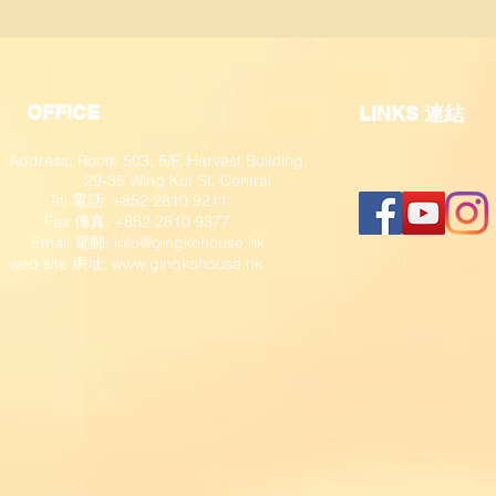
OFFICE
​LINKS 連結
Address: Room 503, 5/F, Harvest Building,
29-35 Wing Kut St, Central
Tel 電話: +852 2810 9211
Fax 傳真: +852 2810 9377
​ Email 電郵:
info@gingkohouse.hk
web site 網址:
www.gingkohouse.hk