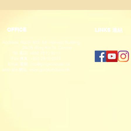
OFFICE
​LINKS 連結
Address: Room 503, 5/F, Harvest Building,
29-35 Wing Kut St, Central
Tel 電話: +852 2810 9211
Fax 傳真: +852 2810 9377
​ Email 電郵:
info@gingkohouse.hk
web site 網址:
www.gingkohouse.hk