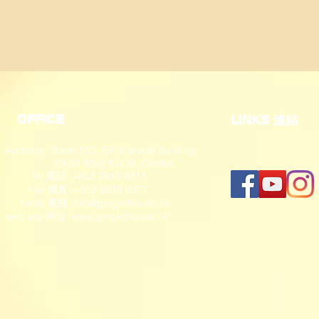
OFFICE
​LINKS 連結
Address: Room 503, 5/F, Harvest Building,
29-35 Wing Kut St, Central
Tel 電話: +852 2810 9211
Fax 傳真: +852 2810 9377
​ Email 電郵:
info@gingkohouse.hk
web site 網址:
www.gingkohouse.hk