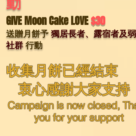
動
GIVE Moon Cake LOVE
$30
送贈月餅予
獨居長者、露宿者及弱
社群
行動
收集月餅已經結束
衷心感謝大家支持
Campaign is now closed, Th
you for your support