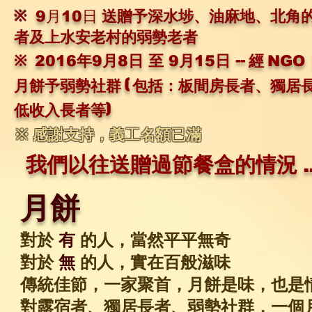
※
送贈予深水埗、油麻地、北角
9月10日
者及上水安老村的弱勢老者
※
-- 經
2016年9月8日 至 9月15日
NGO
月餅予弱勢社群 ( 包括：板間房長者、獨居
低收入長者等)
※ 感謝支持，義工名額已滿
我們以往送贈過節餐盒的情況 ...
月餅
對於
有
的人，當然平平無奇
對於
無
的人，實在百般滋味
傳統佳節，一家聚首，月餅是味，也是
對露宿者、獨居長者、弱勢社群，一個