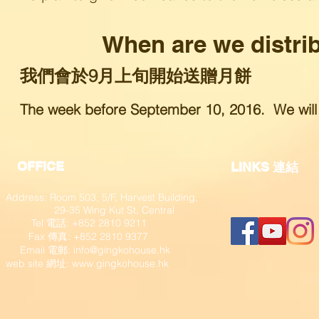
When are we distri
我們會於9月上旬開始送贈月餅
The week before September 10, 2016. We will not
OFFICE
​LINKS 連結
Address: Room 503, 5/F, Harvest Building,
29-35 Wing Kut St, Central
Tel 電話: +852 2810 9211
Fax 傳真: +852 2810 9377
​ Email 電郵:
info@gingkohouse.hk
web site 網址:
www.gingkohouse.hk