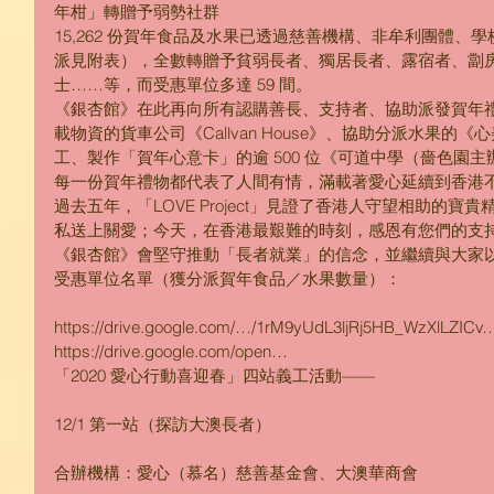
年柑」轉贈予弱勢社群
15,262 份賀年食品及水果已透過慈善機構、非牟利團體
派見附表），全數轉贈予貧弱長者、獨居長者、露宿者、劏
士……等，而受惠單位多達 59 間。
《銀杏館》在此再向所有認購善長、支持者、協助派發賀年
載物資的貨車公司《Callvan House》、協助分派水果
工、製作「賀年心意卡」的逾 500 位《可道中學（嗇色園
每一份賀年禮物都代表了人間有情，滿載著愛心延續到香港
過去五年，「LOVE Project」見證了香港人守望相助的
私送上關愛；今天，在香港最艱難的時刻，感恩有您們的支
《銀杏館》會堅守推動「長者就業」的信念，並繼續與大家
受惠單位名單（獲分派賀年食品／水果數量）：
https://drive.google.com/…/1rM9yUdL3ljRj5HB_WzXlLZIC
https://drive.google.com/open…
「2020 愛心行動喜迎春」四站義工活動——
12/1 第一站（探訪大澳長者）
合辦機構：愛心（慕名）慈善基金會、大澳華商會