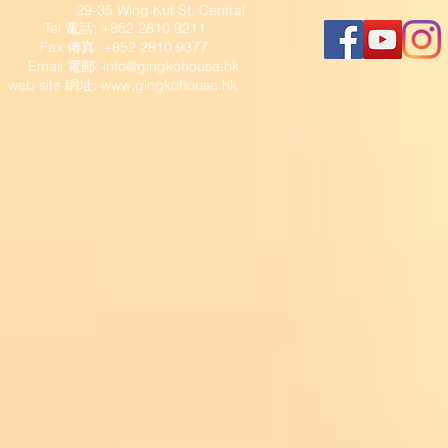
29-35 Wing Kut St, Central
Tel 電話: +852 2810 9211
Fax 傳真: +852 2810 9377
​ Email 電郵:
info@gingkohouse.hk
web site 網址:
www.gingkohouse.hk