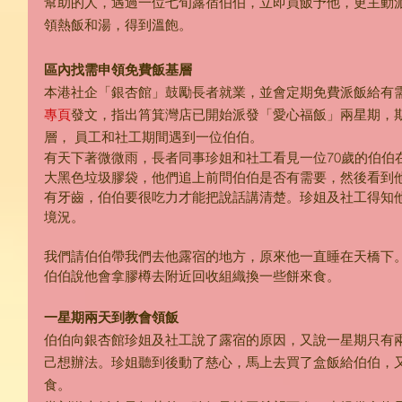
幫助的人，遇過一位七旬露宿伯伯，立即買飯予他，更主動
領熱飯和湯，得到溫飽。
區內找需申領免費飯基層
本港社企「銀杏館」鼓勵長者就業，並會定期免費派飯給有需
專頁
發文，指出筲箕灣店已開始派發「愛心福飯」兩星期，
層， 員工和社工期間遇到一位伯伯。
有天下著微微雨，長者同事珍姐和社工看見一位70歲的伯伯
大黑色垃圾膠袋，他們追上前問伯伯是否有需要，然後看到
有牙齒，伯伯要很吃力才能把說話講清楚。珍姐及社工得知
境況。
我們請伯伯帶我們去他露宿的地方，原來他一直睡在天橋下
伯伯說他會拿膠樽去附近回收組織換一些餅來食。 
一星期兩天到教會領飯
伯伯向銀杏館珍姐及社工說了露宿的原因，又說一星期只有
己想辦法。珍姐聽到後動了慈心，馬上去買了盒飯給伯伯，
食。 