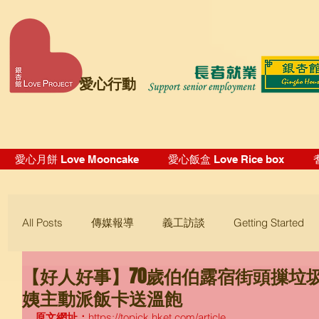
愛心行動
愛心月餅 Love Mooncake
愛心飯盒 Love Rice box
All Posts
傳媒報導
義工訪談
Getting Started
【好人好事】70歲伯伯露宿街頭摷垃
Blogging Tips
姨主動派飯卡送溫飽
原文網址：
https://topick.hket.com/article