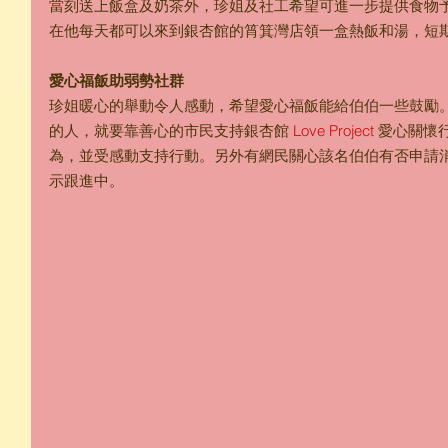
當刻送上飯盒及奶茶外，珍姐及社工希望可進一步提供食物
在他每天都可以來到銀杏館的筲箕灣店領一盒熱飯和湯，短
愛心福飯助弱勢社群
珍姐暖心的舉動令人感動，希望愛心福飯能給伯伯一些鼓勵。
的人，就要靠善心的市民支持銀杏館 
Love Project
 愛心關懷
為，並受感動支持行動。另外有網民關心該名伯伯有否申請
示跟進中。