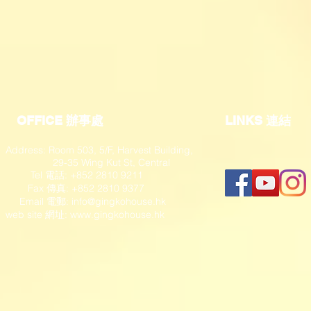
OFFICE 辦事處
​LINKS 連結
Address: Room 503, 5/F, Harvest Building,
29-35 Wing Kut St, Central
Tel 電話: +852 2810 9211
Fax 傳真: +852 2810 9377
​ Email 電郵:
info@gingkohouse.hk
web site 網址:
www.gingkohouse.hk