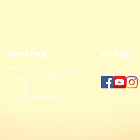
OFFICE 辦事處
​LINKS 連結
Address: Room 503, 5/F, Harvest Building,
29-35 Wing Kut St, Central
Tel 電話: +852 2810 9211
Fax 傳真: +852 2810 9377
​ Email 電郵:
info@gingkohouse.hk
web site 網址:
www.gingkohouse.hk