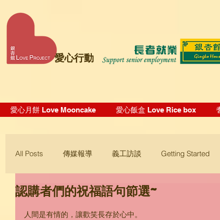
愛心行動
愛心月餅 Love Mooncake
愛心飯盒 Love Rice box
All Posts
傳媒報導
義工訪談
Getting Started
認購者們的祝福語句節選~
Blogging Tips
人間是有情的，讓歡笑長存於心中。